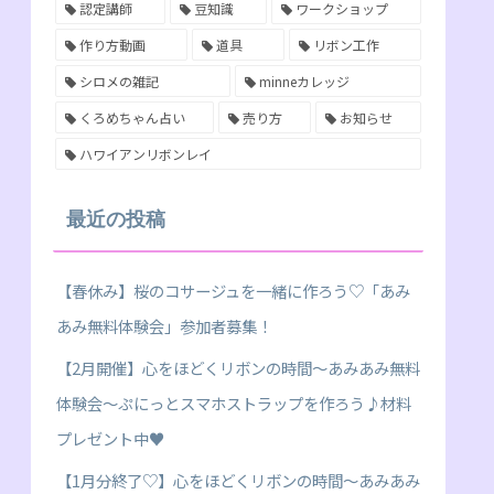
認定講師
豆知識
ワークショップ
作り方動画
道具
リボン工作
シロメの雑記
minneカレッジ
くろめちゃん占い
売り方
お知らせ
ハワイアンリボンレイ
最近の投稿
【春休み】桜のコサージュを一緒に作ろう♡「あみ
あみ無料体験会」参加者募集！
【2月開催】心をほどくリボンの時間～あみあみ無料
体験会～ぷにっとスマホストラップを作ろう♪材料
プレゼント中♥
【1月分終了♡】心をほどくリボンの時間～あみあみ