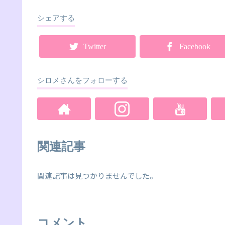
シェアする
Twitter
Facebook
シロメさんをフォローする
関連記事
関連記事は見つかりませんでした。
コメント