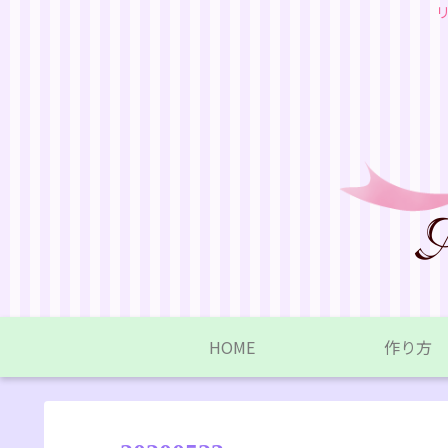
HOME
作り方