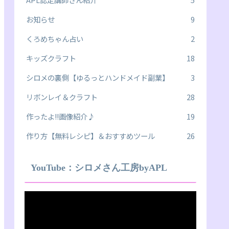
お知らせ
9
くろめちゃん占い
2
キッズクラフト
18
シロメの裏側【ゆるっとハンドメイド副業】
3
リボンレイ＆クラフト
28
作ったよ!!画像紹介♪
19
作り方【無料レシピ】＆おすすめツール
26
YouTube：シロメさん工房byAPL
動
画
プ