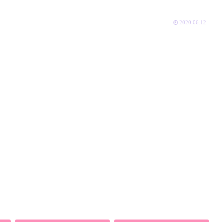
2020.06.12