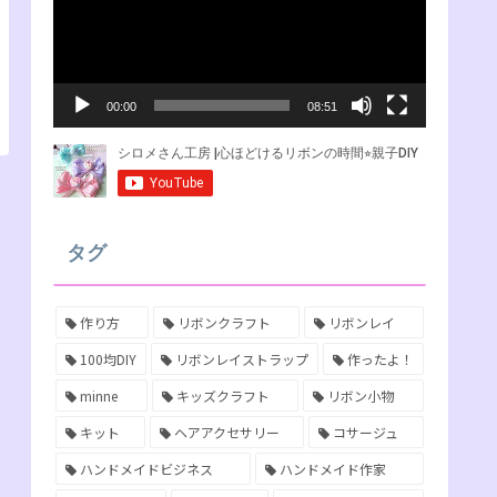
レ
ー
ヤ
ー
00:00
08:51
タグ
作り方
リボンクラフト
リボンレイ
100均DIY
リボンレイストラップ
作ったよ！
minne
キッズクラフト
リボン小物
キット
ヘアアクセサリー
コサージュ
ハンドメイドビジネス
ハンドメイド作家