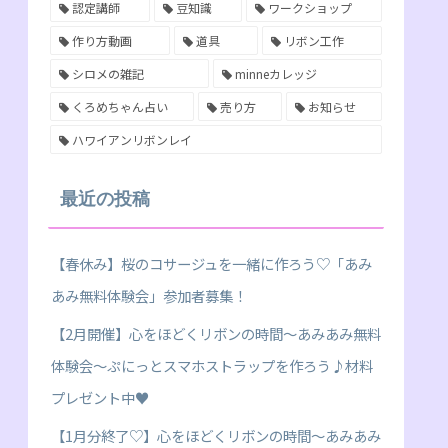
認定講師
豆知識
ワークショップ
作り方動画
道具
リボン工作
シロメの雑記
minneカレッジ
くろめちゃん占い
売り方
お知らせ
ハワイアンリボンレイ
最近の投稿
【春休み】桜のコサージュを一緒に作ろう♡「あみ
あみ無料体験会」参加者募集！
【2月開催】心をほどくリボンの時間～あみあみ無料
体験会～ぷにっとスマホストラップを作ろう♪材料
プレゼント中♥
【1月分終了♡】心をほどくリボンの時間～あみあみ