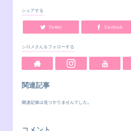
シェアする
Twitter
Facebook
シロメさんをフォローする
関連記事
関連記事は見つかりませんでした。
コメント