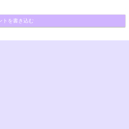
ントを書き込む