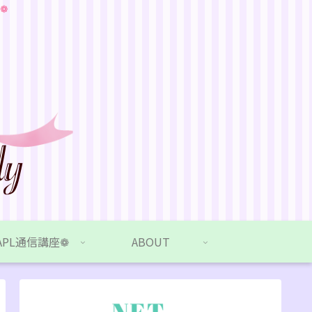
❁
APL通信講座❁
ABOUT