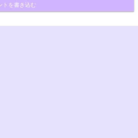
ントを書き込む