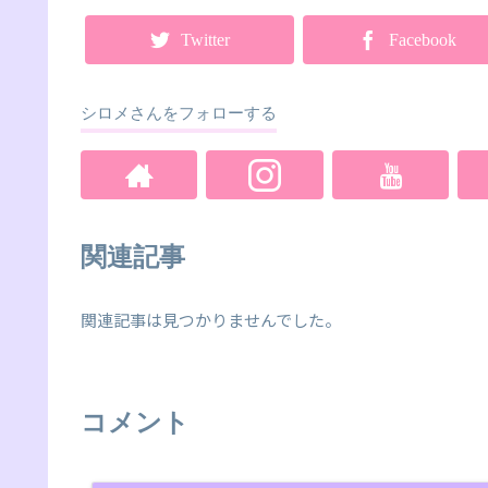
Twitter
Facebook
シロメさんをフォローする
関連記事
関連記事は見つかりませんでした。
コメント