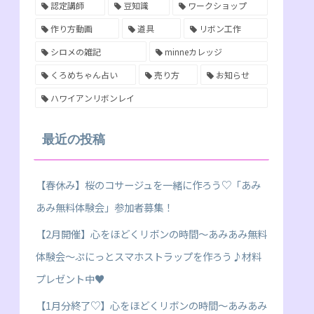
認定講師
豆知識
ワークショップ
作り方動画
道具
リボン工作
シロメの雑記
minneカレッジ
くろめちゃん占い
売り方
お知らせ
ハワイアンリボンレイ
最近の投稿
【春休み】桜のコサージュを一緒に作ろう♡「あみ
あみ無料体験会」参加者募集！
【2月開催】心をほどくリボンの時間～あみあみ無料
体験会～ぷにっとスマホストラップを作ろう♪材料
プレゼント中♥
【1月分終了♡】心をほどくリボンの時間～あみあみ