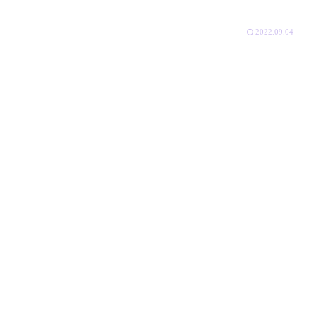
2022.09.04