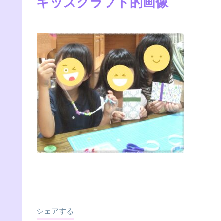
キッズクラフト的画像
シェアする