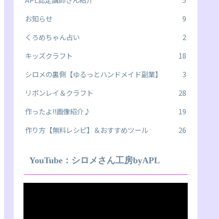
お知らせ
9
くろめちゃん占い
2
キッズクラフト
18
シロメの裏側【ゆるっとハンドメイド副業】
3
リボンレイ＆クラフト
28
作ったよ!!画像紹介♪
19
作り方【無料レシピ】＆おすすめツール
26
YouTube：シロメさん工房byAPL
動
画
プ