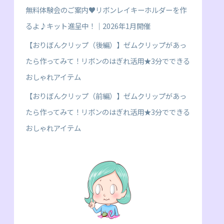
無料体験会のご案内♥リボンレイキーホルダーを作
るよ♪キット進呈中！｜2026年1月開催
【おりぼんクリップ（後編）】ゼムクリップがあっ
たら作ってみて！リボンのはぎれ活用★3分でできる
おしゃれアイテム
【おりぼんクリップ（前編）】ゼムクリップがあっ
たら作ってみて！リボンのはぎれ活用★3分でできる
おしゃれアイテム