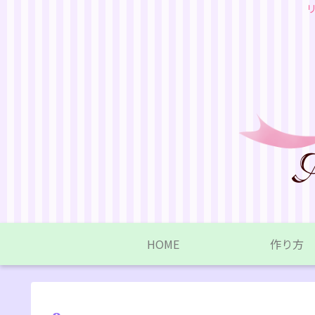
HOME
作り方