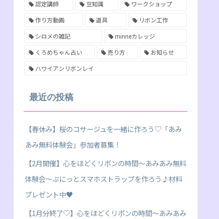
認定講師
豆知識
ワークショップ
作り方動画
道具
リボン工作
シロメの雑記
minneカレッジ
くろめちゃん占い
売り方
お知らせ
ハワイアンリボンレイ
最近の投稿
【春休み】桜のコサージュを一緒に作ろう♡「あみ
あみ無料体験会」参加者募集！
【2月開催】心をほどくリボンの時間～あみあみ無料
体験会～ぷにっとスマホストラップを作ろう♪材料
プレゼント中♥
【1月分終了♡】心をほどくリボンの時間～あみあみ