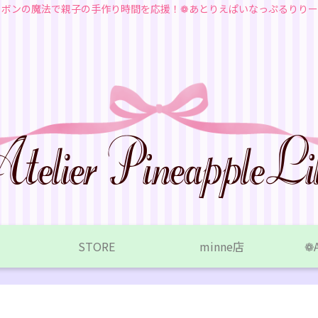
リボンの魔法で親子の手作り時間を応援！❁あとりえぱいなっぷるりりー
STORE
minne店
❁